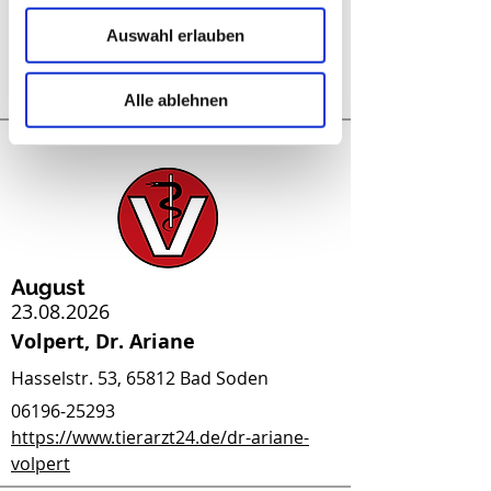
Kunz, Verena
Rosengasse 14, 65760 Eschborn
Auswahl erlauben
06196-43531
http://www.kleintierpraxis-kunz.de/
Alle ablehnen
August
23.08.2026
Volpert, Dr. Ariane
Hasselstr. 53, 65812 Bad Soden
06196-25293
https://www.tierarzt24.de/dr-ariane-
volpert